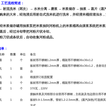
、工艺流程简述：
 → 射流洗米（两次） → 水米分离 →磨浆 → 米浆储存 → 抽浆 → 蒸片
采购来的大米，经泡浸后用射击式洗米机进行洗米，并经浸米桶排清浊水
后经米浆储存罐用抽浆泵把米浆抽到河粉机上的米浆桶再由滚浆系统把米
机蒸后，经过冷却带把河粉片状冷却。
切粉刀切成条状后，自动收集河粉成品。
清单：
名称
数量
单位
备注
桶
1
个
板材用不锈钢1.2mm厚，桶架用不锈钢36x36x1.2
板材用不锈钢1.2mm厚，桶架用不锈钢36x36x1.2，含射击
机
1
套
台
机
1
台
根据所订机型配置
桶
1
个
板材用不锈钢1.2mm厚，桶架用不锈钢36x36x1.2
泵
1
个
370瓦，220V
接触米浆及河粉部分全部用不锈钢，主机架及包边部分用不
机
1
台
板材0.9-1.5mm厚。管材1.2-2.5mm厚。(蒸汽加热)可选择
方式