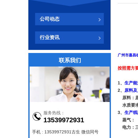
公司动态
河
行业资讯
广州市嘉昌
联系我们
按照需方
1、
生产能
2、
原料及
原料：原
水质要求
3、
生产线
服务热线：
13539972931
蒸气：（
电力：三相
手机 : 13539972931古生 微信同号