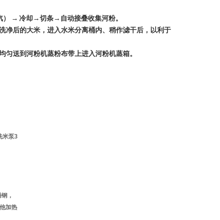
（蒸汽） → 冷却→切条→自动接叠收集河粉。
，洗净后的大米，进入水米分离桶内、稍作滤干后，以利于
浆均匀送到河粉机蒸粉布带上进入河粉机蒸箱。
洗米泵3
锈钢，
其他加热