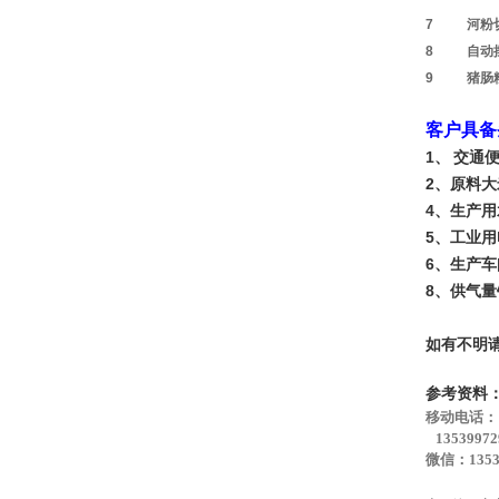
7
河粉
8
自动
9
猪肠
客户具备
1、 交通
2、原料
4、生产
5、工业
6、生产
8、供气
如有不明
参考资料
移动电话：1
1353997
微信：1353