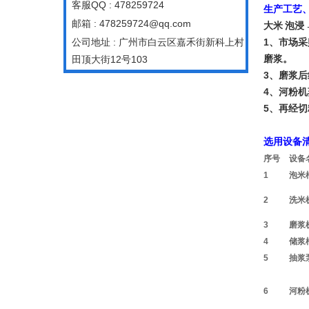
客服QQ : 478259724
生产工艺
邮箱 : 478259724@qq.com
大米 泡浸
1、市场
公司地址 : 广州市白云区嘉禾街新科上村
磨浆。
田顶大街12号103
3、磨浆
4、河粉
5、再经
选用设备
序号
设备
1
泡米
2
洗米
3
磨浆
4
储浆
5
抽浆
6
河粉