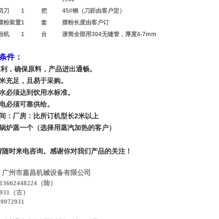
切刀
1
把
45#钢（刀距由客户定）
摆粉装置
1
套
摆粉长度由客户订
粉机
1
台
滚筒全部用304无缝管，厚度4-7mm
条件：
便利，确保原料，产品进出通畅。
大米充足，且易于采购。
用水必须达到饮用水标准。
用电必须可靠供给。
车间：厂房：比所订机型长2米以上
量锅炉蒸一个（选择用蒸汽加热的客户）
请随时来电咨询。感谢你对我们产品的关注！
：
广州市嘉昌机械设备有限公司
3662448224（陆）
2931（古）
9972931