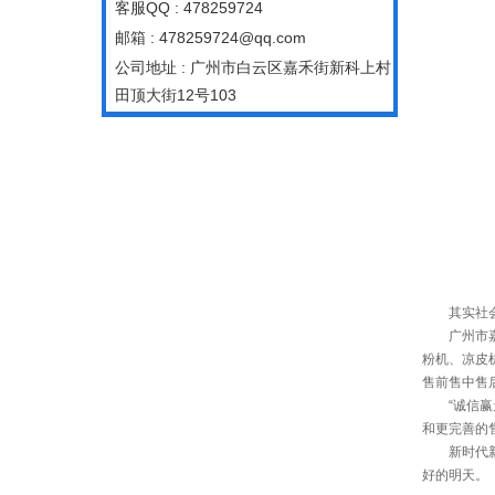
客服QQ : 478259724
邮箱 : 478259724@qq.com
公司地址 : 广州市白云区嘉禾街新科上村
田顶大街12号103
其实社会的
广州市嘉昌
粉机、凉皮
售前售中售
“诚信赢天
和更完善的
新时代新常
好的明天。