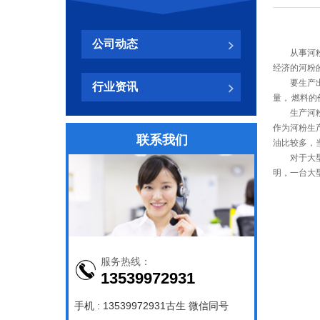
公司动态
从事河粉加
经济的河粉
要生产出物
行业资讯
量， 燃料
生产河粉可
作为河粉生
联系我们
油比较多，
对于大型河
明，一台大型
服务热线：
13539972931
手机 : 13539972931古生 微信同号