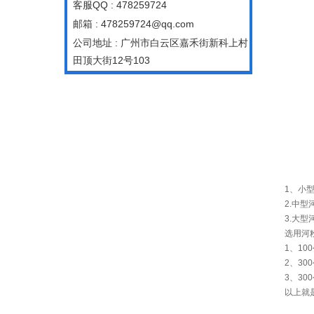
客服QQ : 478259724
邮箱 : 478259724@qq.com
公司地址 : 广州市白云区嘉禾街新科上村
田顶大街12号103
1、小型河
2.中型河
3.大型河
选用河粉机
1、100
2、300
3、300
以上就是为