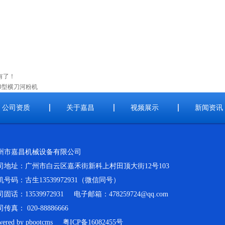
有了！
50型横刀河粉机
公司资质
关于嘉昌
视频展示
新闻资讯
州市嘉昌机械设备有限公司
司地址：广州市白云区嘉禾街新科上村田顶大街12号103
机号码：古生13539972931（微信同号）
固话：13539972931
电子邮箱：
478259724@qq.com
传真： 020-88886666
wered by
pbootcms
粤ICP备16082455号